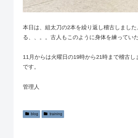
本日は、組太刀の2本を繰り返し稽古しまし
る、、。。古人もこのように身体を練ってい
11月からは火曜日の19時から21時まで稽古
です。
管理人
blog
training